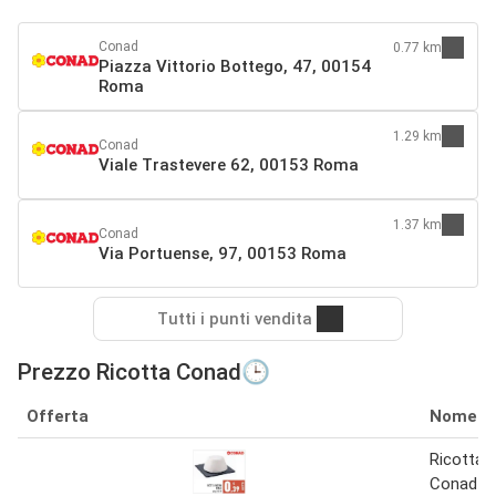
Conad
0.77 km
Piazza Vittorio Bottego, 47, 00154
Roma
1.29 km
Conad
Viale Trastevere 62, 00153 Roma
1.37 km
Conad
Via Portuense, 97, 00153 Roma
Tutti i punti vendita
Prezzo Ricotta Conad🕒
Offerta
Nome
Ricotta 
Conad