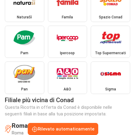
NaturaSì
Famila
Spazio Conad
Pam
Ipercoop
Top Supermercati
Pan
A&O
Sigma
Filiale più vicina di Conad
Questa Ricotta in offerta da Conad è disponibile nelle
seguenti filiali in base alla tua posizione impostata:
Roma
Rilevato automaticamente
Roma