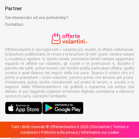
Partner
Sei interessato ad una partnership?
Contattaci
Offertevolantini.it raccoglie tutti i volantini più recenti, le offerte settimanali,
le brochure pubblicitarie, le riviste e le brochure di tutti i punti vendita italiani
a scadenza regolare. In questo modo, possiamo tenerti sempre aggiornato
riguardo le offerte sui volantini, gli sconti e le promozioni e, durante il
periodo dei saldi, potrai trovare con facilità quella particolare offerta, quello
sconto o quel ribasso nei negozi della tua zona. Spesso il nostro sito è il
primo a presentarti i nuovi volantini, persino prima che arrivino per posta.
Ovviamente, potrai anche visualizzarli sul posto di lavoro, a scuola o in
negozio. Metti Offertevolantini.it nei preferiti e risparmia sia tempo che
denaro. In più, leggendo volantini in formato digitale, contribuirai a ridurre lo
spreco di carta, aiutando l'ambiente.
Tutti i diritti riservati © Offertevolantini.it 2026 |
Disclaimer
|
Termini e
condizioni
|
Politiche sulla privacy
|
Informativa sui cookie