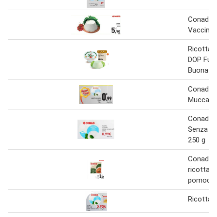
Conad Ri
Vaccina
Ricotta
DOP Fulvi
Buonata
Conad Ri
Mucca 2
Conad Ri
Senza C
250 g
Conad Ra
ricotta e
pomodor
Ricotta 