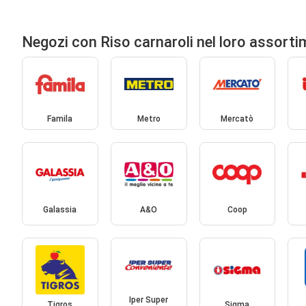
Negozi con Riso carnaroli nel loro assort
Famila
Metro
Mercatò
Galassia
A&O
Coop
Iper Super
Tigros
Sigma