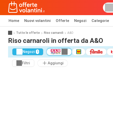
Home
Nuovi volantini
Offerte
Negozi
Categorie
Tutte le offerte
Riso carnaroli
A&O
Riso carnaroli in offerta da A&O
Negozi
1
Filtri
Aggiungi