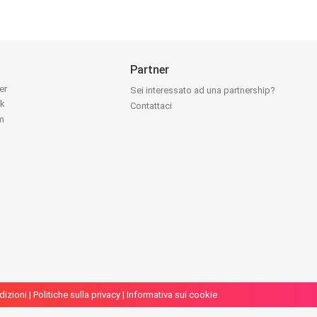
Partner
ter
Sei interessato ad una partnership?
ok
Contattaci
am
dizioni
|
Politiche sulla privacy
|
Informativa sui cookie