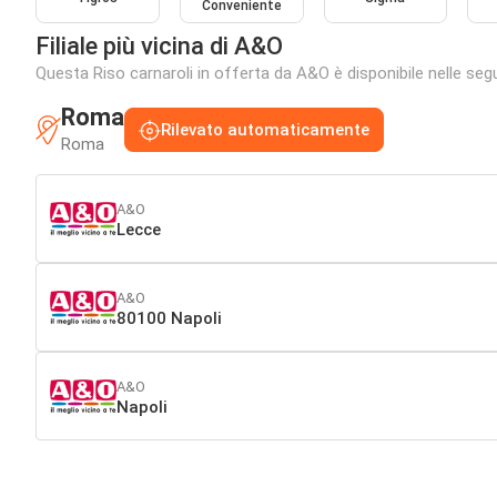
Conveniente
Filiale più vicina di A&O
Questa Riso carnaroli in offerta da A&O è disponibile nelle segue
Roma
Rilevato automaticamente
Roma
A&O
Lecce
A&O
80100 Napoli
A&O
Napoli