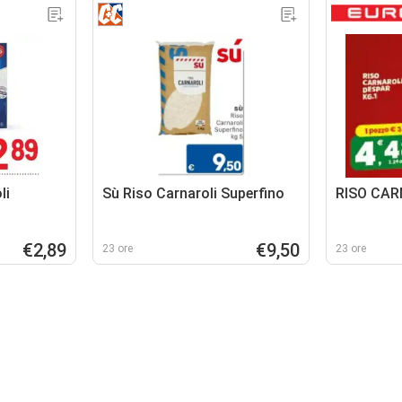
li
Sù Riso Carnaroli Superfino
RISO CAR
€2,89
€9,50
23 ore
23 ore