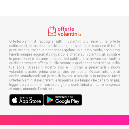
Offertevolantini.it raccoglie tutti i volantini più recenti, le offerte
settimanali, le brochure pubblicitarie, le riviste e le brochure di tutti i
punti vendita italiani a scadenza regolare. In questo modo, possiamo
tenerti sempre aggiornato riguardo le offerte sui volantini, gli sconti e
le promozioni e, durante il periodo dei saldi, potrai trovare con facilità
quella particolare offerta, quello sconto o quel ribasso nei negozi della
tua zona. Spesso il nostro sito è il primo a presentarti i nuovi
volantini, persino prima che arrivino per posta. Ovviamente, potrai
anche visualizzarli sul posto di lavoro, a scuola o in negozio. Metti
Offertevolantini.it nei preferiti e risparmia sia tempo che denaro. In più,
leggendo volantini in formato digitale, contribuirai a ridurre lo spreco
di carta, aiutando l'ambiente.