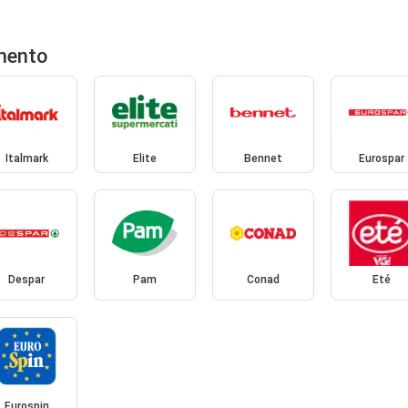
imento
Italmark
Elite
Bennet
Eurospar
Despar
Pam
Conad
Eté
Eurospin