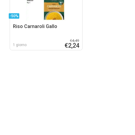
-50%
Riso Carnaroli Gallo
€4,49
€2,24
1 giorno