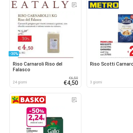
-30%
Riso Carnaroli Riso del
Riso Scotti Carnaro
Falasco
€6,50
€4,50
24 giorni
3 giorni