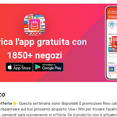
ica l'app gratuita con
1850+ negozi
zo
offerte
⭐️. Questa settimana sono disponibili 0 promozioni Riso carnar
risparmiare sul tuo prossimo acquisto. Usa i filtri per trovare facilm
 carnaroli sarà nuovamente in offerta. Se il prodotto non è attualme