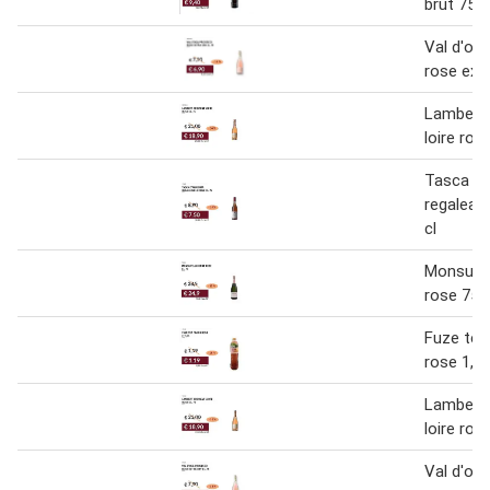
brut 75 c
Val d'oc
rose extr
Lambert
loire ros
Tasca d'
regaleali
cl
Monsupel
rose 75 c
Fuze tea
rose 1,25
Lambert
loire ros
Val d'oc