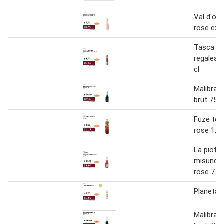
Val d'oc
rose extr
Tasca d'
regaleali
cl
Malibran
brut 75 c
Fuze tea
rose 1,25
La piotta
misunder
rose 75 c
Planeta r
Malibran