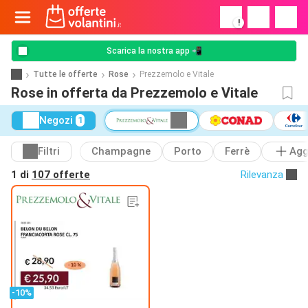
!
Scarica la nostra app 📲
Tutte le offerte
Rose
Prezzemolo e Vitale
Rose in offerta da Prezzemolo e Vitale
Negozi
1
Filtri
Champagne
Porto
Ferrè
Agg
1 di
107 offerte
Rilevanza
-10%