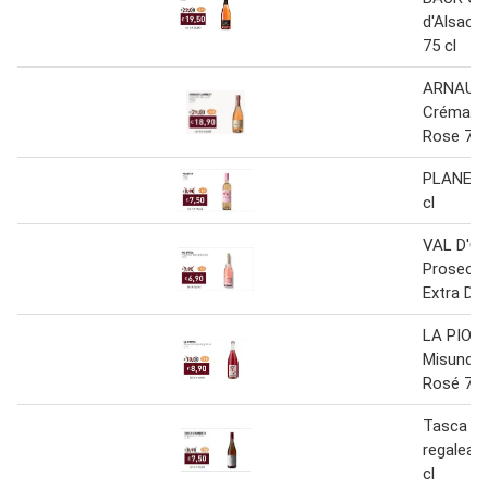
d'Alsace
75 cl
ARNAUD
Crémant 
Rose 75 
PLANETA
cl
VAL D'O
Prosecc
Extra Dry
LA PIOT
Misunder
Rosé 75 
Tasca d'
regaleali
cl