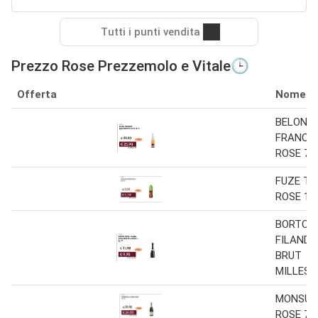
Tutti i punti vendita
Prezzo Rose Prezzemolo e Vitale🕒
Offerta
Nome
BELON D
FRANCI
ROSE 75 
FUZE TE
ROSE 1,2
BORTOL
FILANDA
BRUT
MILLESI
MONSUP
ROSE 75 