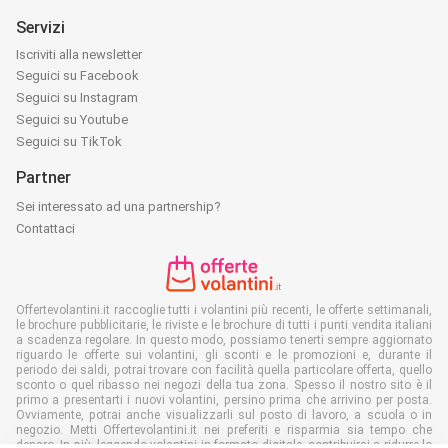
Servizi
Iscriviti alla newsletter
Seguici su Facebook
Seguici su Instagram
Seguici su Youtube
Seguici su TikTok
Partner
Sei interessato ad una partnership?
Contattaci
Offertevolantini.it raccoglie tutti i volantini più recenti, le offerte settimanali,
le brochure pubblicitarie, le riviste e le brochure di tutti i punti vendita italiani
a scadenza regolare. In questo modo, possiamo tenerti sempre aggiornato
riguardo le offerte sui volantini, gli sconti e le promozioni e, durante il
periodo dei saldi, potrai trovare con facilità quella particolare offerta, quello
sconto o quel ribasso nei negozi della tua zona. Spesso il nostro sito è il
primo a presentarti i nuovi volantini, persino prima che arrivino per posta.
Ovviamente, potrai anche visualizzarli sul posto di lavoro, a scuola o in
negozio. Metti Offertevolantini.it nei preferiti e risparmia sia tempo che
denaro. In più, leggendo volantini in formato digitale, contribuirai a ridurre lo