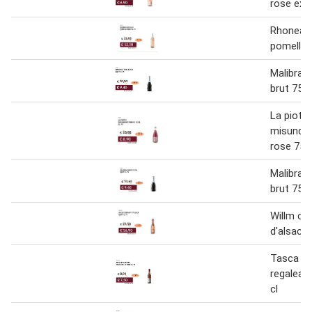
rose extr
Rhonea m
pomelle 
Malibran
brut 75 c
La piotta
misunder
rose 75 c
Malibran
brut 75 c
Willm cr
d'alsace 
Tasca d'
regaleali
cl