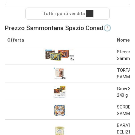
Tutti i punti vendita
Prezzo Sammontana Spazio Conad🕒
Offerta
Nome
Stecco G
Sammont
TORTA R
SAMMON
Gruvi S
240 g
SORBET
SAMMO
BARATT
DELIZIE