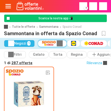
!
Scarica la nostra app 📲
Tutte le offerte
Sammontana
Spazio Conad
Sammontana in offerta da Spazio Conad
Negozi
1
Filtri
Gelato
Torta
Regina
Aggiung
1 di
287 offerte
Rilevanza