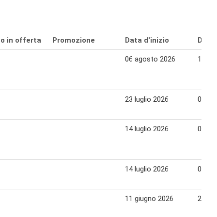
o in offerta
Promozione
Data d'inizio
Data 
06 agosto 2026
16 ag
23 luglio 2026
02 ag
14 luglio 2026
09 ag
14 luglio 2026
09 ag
11 giugno 2026
21 gi