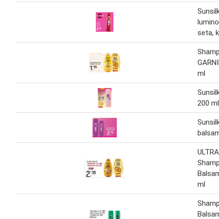
Sunsi
lumino
seta, 
Shamp
GARNI
ml
Sunsi
200 ml
Sunsil
balsa
ULTRA
Shamp
Balsa
ml
Shamp
Balsa