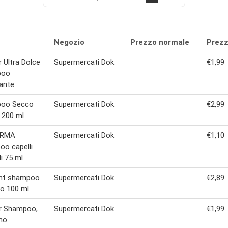
Negozio
Prezzo normale
Prezz
r Ultra Dolce
Supermercati Dok
€1,99
poo
nante
oo Secco
Supermercati Dok
€2,99
y 200 ml
ERMA
Supermercati Dok
€1,10
o capelli
i 75 ml
int shampoo
Supermercati Dok
€2,89
to 100 ml
er Shampoo,
Supermercati Dok
€1,99
mo