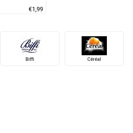
€1,99
Biffi
Céréal