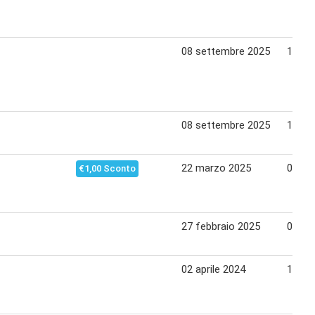
08 settembre 2025
14 se
08 settembre 2025
14 se
22 marzo 2025
05 apr
€1,00 Sconto
27 febbraio 2025
08 ma
02 aprile 2024
12 apr