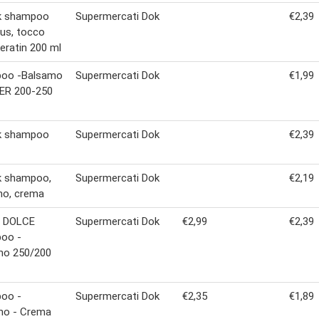
lk shampoo
Supermercati Dok
€2,39
us, tocco
keratin 200 ml
oo -Balsamo
Supermercati Dok
€1,99
ER 200-250
lk shampoo
Supermercati Dok
€2,39
k shampoo,
Supermercati Dok
€2,19
mo, crema
 DOLCE
Supermercati Dok
€2,99
€2,39
oo -
mo 250/200
oo -
Supermercati Dok
€2,35
€1,89
mo - Crema