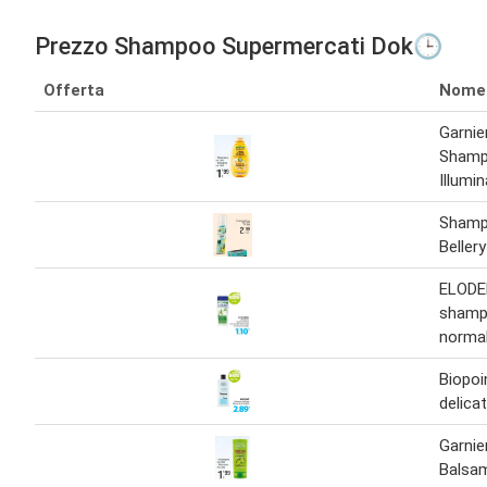
Prezzo Shampoo Supermercati Dok🕒
Offerta
Nome
Garnie
Sham
Illumi
Shamp
Beller
ELOD
shampo
normal
Biopo
delica
Garni
Balsa