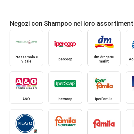
Negozi con Shampoo nel loro assortimen
Prezzemolo e
dm drogerie
Ipercoop
Ac
Vitale
markt
A&O
Ipersoap
IperFamila