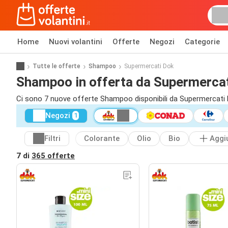
Home
Nuovi volantini
Offerte
Negozi
Categorie
Tutte le offerte
Shampoo
Supermercati Dok
Shampoo in offerta da Supermerca
Ci sono 7 nuove offerte Shampoo disponibili da Supermercati D
Negozi
1
Filtri
Colorante
Olio
Bio
Aggi
7 di
365 offerte