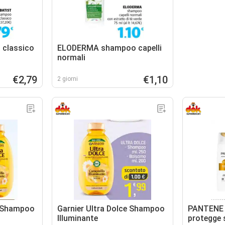
 classico
ELODERMA shampoo capelli
normali
€2,79
€1,10
2 giorni
e Shampoo
Garnier Ultra Dolce Shampoo
PANTENE p
Illuminante
protegge 