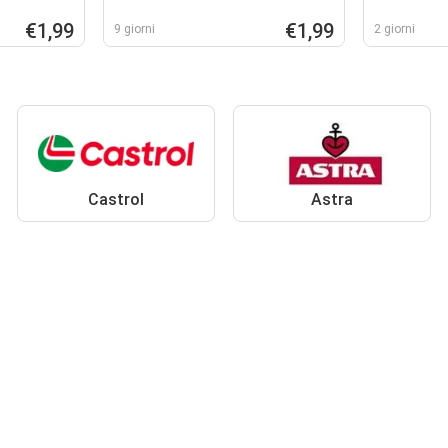
nutri-plex
€1,99
€1,99
9 giorni
2 giorni
Castrol
Astra