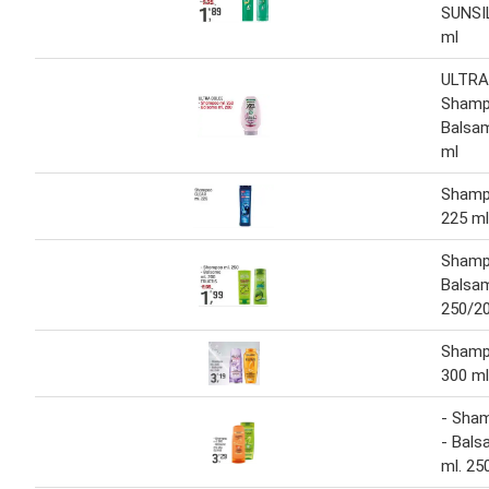
SUNSI
ml
ULTRA
Shamp
Balsa
ml
Shamp
225 ml
Shamp
Balsa
250/2
Shamp
300 ml
- Sha
- Bals
ml. 25