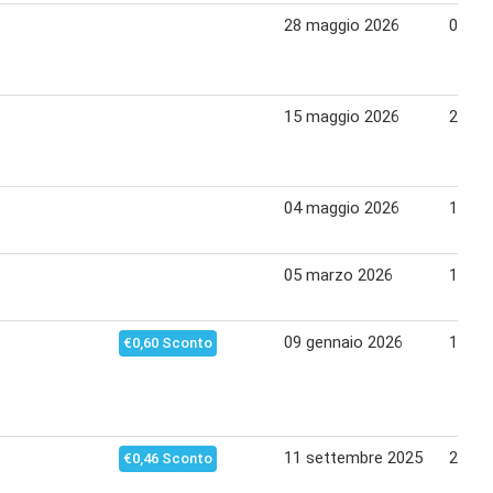
28 maggio 2026
07 gi
15 maggio 2026
24 ma
04 maggio 2026
11 ma
05 marzo 2026
15 ma
09 gennaio 2026
18 ge
€0,60 Sconto
11 settembre 2025
21 se
€0,46 Sconto