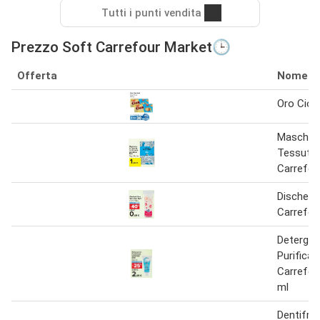
Tutti i punti vendita
Prezzo Soft Carrefour Market🕒
Offerta
Nome
Oro Ciok
Maschera
Tessuto 
Carrefou
Dischett
Carrefou
Detergen
Purifican
Carrefou
ml
Dentifric