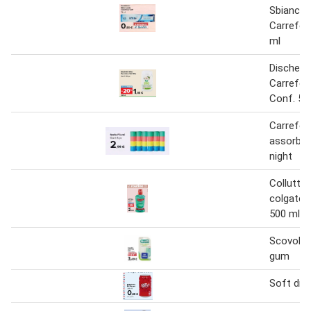
Sbiancan
Carrefou
ml
Dischetti
Carrefou
Conf. 50
Carrefou
assorben
night
Colluttor
colgate 
500 ml
Scovolini
gum
Soft drin