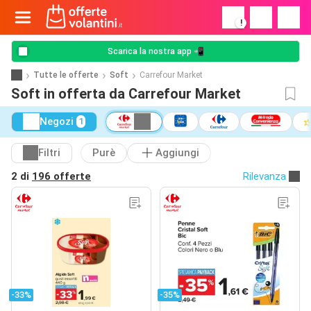
!
Scarica la nostra app 📲
Tutte le offerte
Soft
Carrefour Market
Soft in offerta da Carrefour Market
Negozi
1
Filtri
Purè
Aggiungi
2 di
196 offerte
Rilevanza
-33%
-35%