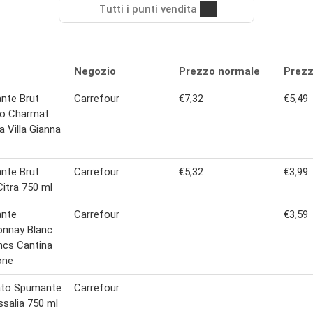
Tutti i punti vendita
Negozio
Prezzo normale
Prezz
nte Brut
Carrefour
€7,32
€5,49
o Charmat
a Villa Gianna
nte Brut
Carrefour
€5,32
€3,99
itra 750 ml
nte
Carrefour
€3,59
onnay Blanc
ncs Cantina
one
to Spumante
Carrefour
salia 750 ml