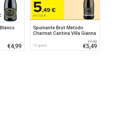
 Blancs
Spumante Brut Metodo
Charmat Cantina Villa Gianna
€7,32
€4,99
€5,49
12 giorni