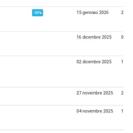
15 gennaio 2026
26 ge
-35%
16 dicembre 2025
01 ge
9
02 dicembre 2025
15 di
0
27 novembre 2025
24 di
04 novembre 2025
16 no