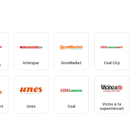
Interspar
GrosMarket
Coal City
e
Vicino a te
nt
Unes
Coal
supermercati