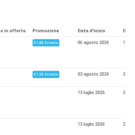
o in offerta
Promozione
Data d'inizio
Data 
06 agosto 2026
19 ag
€1,83 Sconto
03 agosto 2026
31 ag
€1,33 Sconto
13 luglio 2026
23 lug
13 luglio 2026
23 lug