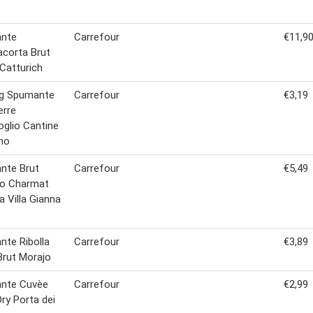
nte
Carrefour
€11,9
acorta Brut
Catturich
ng Spumante
Carrefour
€3,19
erre
oglio Cantine
no
nte Brut
Carrefour
€5,49
o Charmat
a Villa Gianna
te Ribolla
Carrefour
€3,89
 Brut Morajo
nte Cuvèe
Carrefour
€2,99
Dry Porta dei