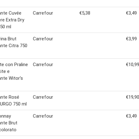
nte Cuvée
Carrefour
€5,38
€3,49
re Extra Dry
750 ml
ina Brut
Carrefour
€3,99
te Citra 750
te con Praline
Carrefour
€10,9
ite e
nte Witor's
nte Rosé
Carrefour
€19,9
MURGO 750 ml
onnay
Carrefour
€3,49
nte Brut
colorato