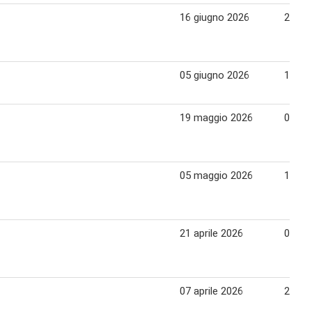
16 giugno 2026
29 gi
05 giugno 2026
15 gi
19 maggio 2026
03 gi
05 maggio 2026
18 ma
21 aprile 2026
04 ma
07 aprile 2026
20 apr