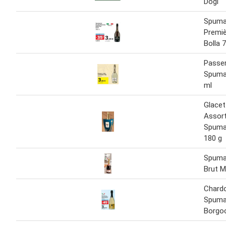
Dogi
Spuma
Premiè
Bolla 
Passer
Spuman
ml
Glacet
Assort
Spuma
180 g
Spuma
Brut 
Chard
Spuma
Borgo