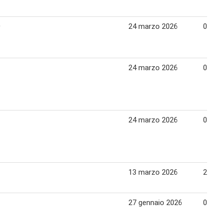
0
24 marzo 2026
06 apr
24 marzo 2026
06 apr
24 marzo 2026
06 apr
13 marzo 2026
23 ma
27 gennaio 2026
05 fe