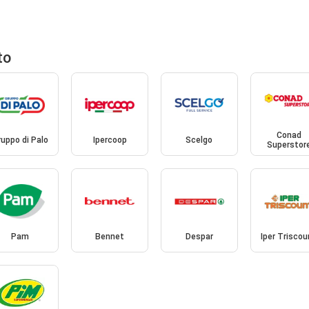
to
Conad
ruppo di Palo
Ipercoop
Scelgo
Superstor
Pam
Bennet
Despar
Iper Triscou