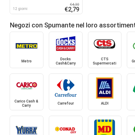
Moscato Dolce Irriverente
€4,30
€2,79
12 giorni
Negozi con Spumante nel loro assortimen
Docks
CTS
Metro
G
Cash&Carry
Supermercati
Carico Cash &
Carrefour
ALDI
Carry