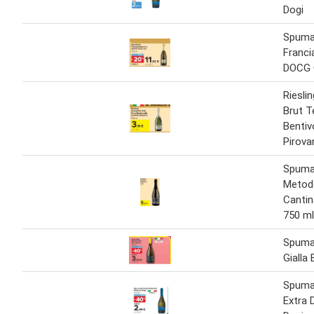
Dogi
Spuma
Franci
DOCG 
Riesli
Brut T
Bentiv
Pirova
Spuma
Metod
Cantin
750 ml
Spuman
Gialla
Spuma
Extra 