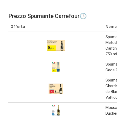
Prezzo Spumante Carrefour🕒
Offerta
Nome
Spuma
Metod
Cantin
750 ml
Spuma
Caos C
Spuma
Chard
de Bla
Valtid
Mosca
Duches