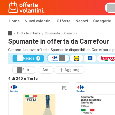
Home
Nuovi volantini
Offerte
Negozi
Categorie
Tutte le offerte
Spumante
Carrefour
Spumante in offerta da Carrefour
Ci sono 4 nuove offerte Spumante disponibili da Carrefour a pa
Negozi
1
Filtri
Asti
Aggiungi
4 di
240 offerte