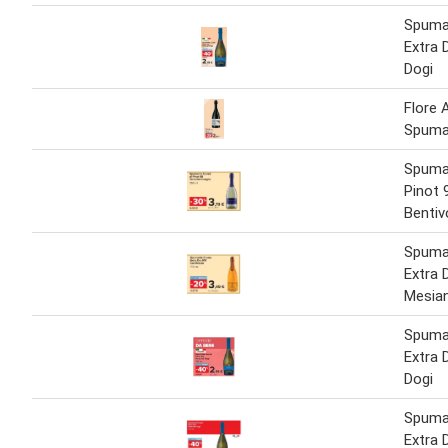
Spuma
Extra 
Dogi
Flore 
Spuma
Spuma
Pinot 
Bentiv
Spuma
Extra 
Mesia
Spuma
Extra 
Dogi
Spuma
Extra 