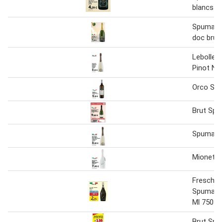
blancs
Spumant
doc brut
Lebolle 
Pinot Noi
Orco Sp
Brut Sp
Spumant
Mionett
Freschel
Spumante
Ml 750
Brut Sp