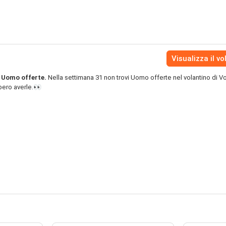
Visualizza il vo
e Uomo offerte.
Nella settimana 31 non trovi Uomo offerte nel volantino di V
bero averle.👀