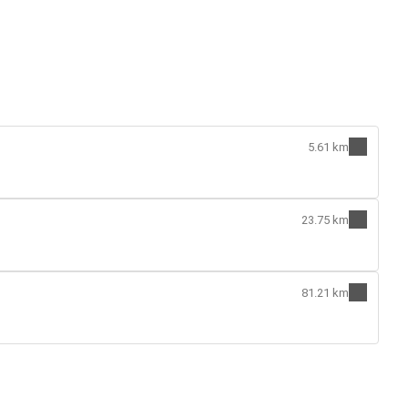
5.61 km
23.75 km
81.21 km