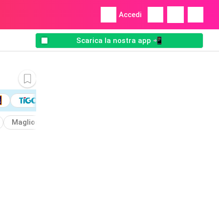
Accedi
Scarica la nostra app 📲
Maglioni
Gilet
Bioetyc
Cintura
Costumi