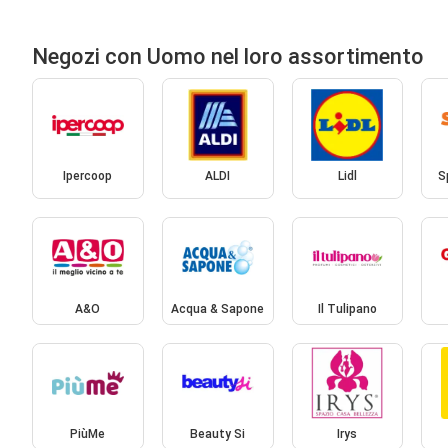
Negozi con Uomo nel loro assortimento
Ipercoop
ALDI
Lidl
S
A&O
Acqua & Sapone
Il Tulipano
PiùMe
Beauty Si
Irys