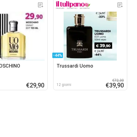
-44%
OSCHINO
Trussardi Uomo
€72,30
€29,90
€39,90
12 giorni