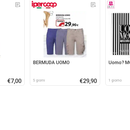
BERMUDA UOMO
Uomo? M
€7,00
€29,90
5 giorni
1 giorno