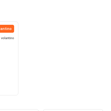
lantino
l volantino