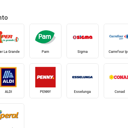
nto
per La Grande
Pam
Sigma
Carrefour Ip
ALDI
PENNY
Esselunga
Conad