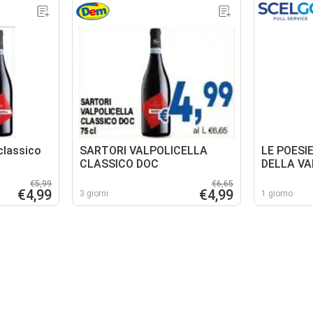
 classico
SARTORI VALPOLICELLA
LE POESI
CLASSICO DOC
DELLA VA
€5,99
€6,65
€4,99
€4,99
3 giorni
1 giorno