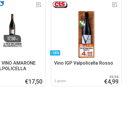
-16%
E VINO AMARONE
Vino IGP Valpolicella Rosso
LPOLICELLA
€5,94
€17,50
€4,99
2 giorni