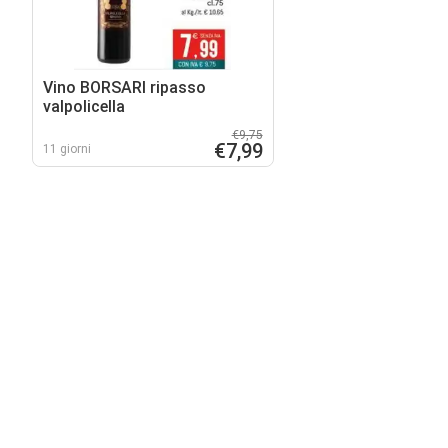
Vino BORSARI ripasso
valpolicella
€9,75
€7,99
11 giorni