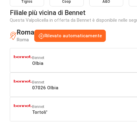
Tigros
Coop
A&O
Filiale più vicina di Bennet
Questa Valpolicella in offerta da Bennet è disponibile nelle segu
Roma
Rilevato automaticamente
Roma
Bennet
Olbia
Bennet
07026 Olbia
Bennet
Tortoli'