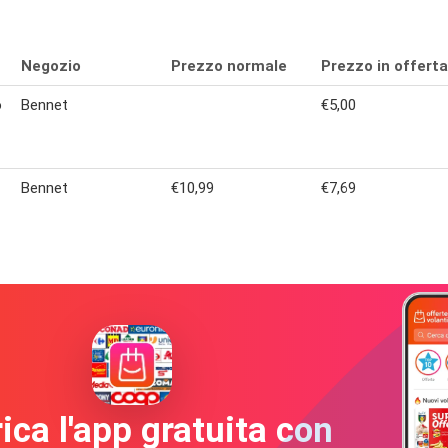
Negozio
Prezzo normale
Prezzo in offerta
o
Bennet
€5,00
Bennet
€10,99
€7,69
ica l'app gratuita con