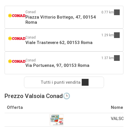
Conad
0.77 km
Piazza Vittorio Bottego, 47, 00154
Roma
1.29 km
Conad
Viale Trastevere 62, 00153 Roma
1.37 km
Conad
Via Portuense, 97, 00153 Roma
Tutti i punti vendita
Prezzo Valsoia Conad🕒
Offerta
Nome
VALSOIA v