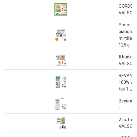
CORDON
VALSOIA
Yosoi va
bianco 
mirtille/
125 g
Il budino
VALSOIA 
BEVAND
100% veg
tipi 1 L
Bevande
L
2 cotole
VALSOIA