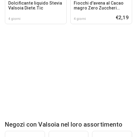
Dolcificante liquido Stevia
Fiocchi d'avena al Cacao
Valsoia Diete.Tic
magro Zero Zuccheri
Valsoia Bontà e Salute
€2,19
4 giorni
4 giorni
Negozi con Valsoia nel loro assortimento