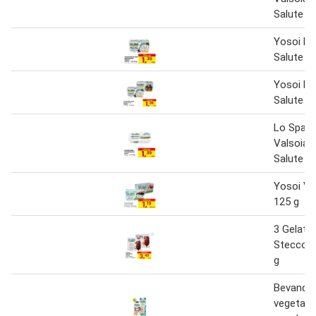
Salute 5
Yosoi Bo
Salute V
Yosoi Bo
Salute V
Lo Spalm
Valsoia 
Salute 1
Yosoi Va
125 g
3 Gelato
Stecco V
g
Bevanda
vegetale