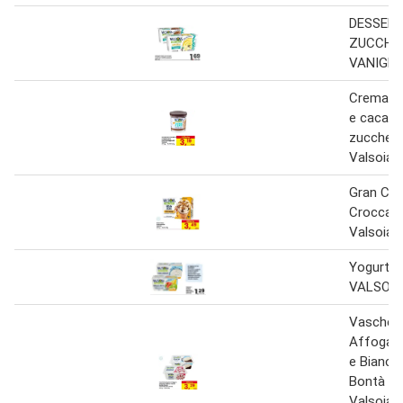
DESSERT
ZUCCHER
VANIGLI
Crema al
e cacao 
zuccheri 
Valsoia 
Gran Co
Croccant
Valsoia 
Yogurt y
VALSOIA
Vaschett
Affogat
e Bianc
Bontà e 
Valsoia 