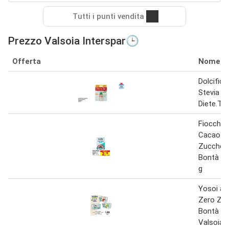
Tutti i punti vendita
Prezzo Valsoia Interspar🕒
Offerta
Nome
Dolcifica
Stevia V
Diete.Tic
Fiocchi d
Cacao m
Zuccheri
Bontà e 
g
Yosoi as
Zero Zuc
Bontà e 
Valsoia 