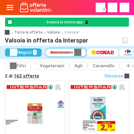
!
Scarica la nostra app 📲
Tutte le offerte
Valsoia
Interspar
Valsoia in offerta da Interspar
Negozi
1
Filtri
Vegetariani
Agli
Caramello
2 di
162 offerte
Rilevanza