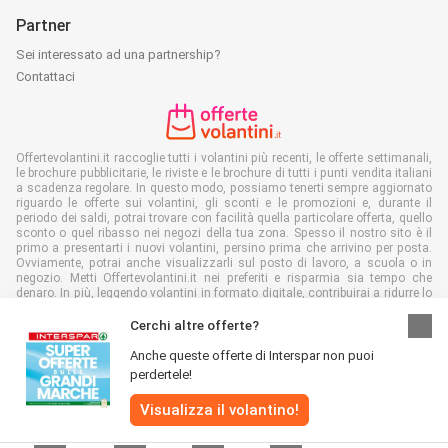
Partner
Sei interessato ad una partnership?
Contattaci
Offertevolantini.it raccoglie tutti i volantini più recenti, le offerte settimanali,
le brochure pubblicitarie, le riviste e le brochure di tutti i punti vendita italiani
a scadenza regolare. In questo modo, possiamo tenerti sempre aggiornato
riguardo le offerte sui volantini, gli sconti e le promozioni e, durante il
periodo dei saldi, potrai trovare con facilità quella particolare offerta, quello
sconto o quel ribasso nei negozi della tua zona. Spesso il nostro sito è il
primo a presentarti i nuovi volantini, persino prima che arrivino per posta.
Ovviamente, potrai anche visualizzarli sul posto di lavoro, a scuola o in
negozio. Metti Offertevolantini.it nei preferiti e risparmia sia tempo che
denaro. In più, leggendo volantini in formato digitale, contribuirai a ridurre lo
spreco di carta, aiutando l'ambiente.
Cerchi altre offerte?
Anche queste offerte di Interspar non puoi
perdertele!
Tutti i diritti riservati © Offertevolantini.it 2026 |
Disclaimer
|
Termini e
Visualizza il volantino!
condizioni
|
Politiche sulla privacy
|
Informativa sui cookie