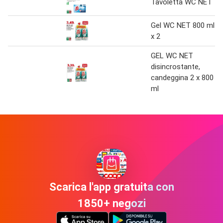
Tavoletta WC NET
Gel WC NET 800 ml
x 2
GEL WC NET
disincrostante,
candeggina 2 x 800
ml
Scarica l'app gratuita con
1850+ negozi