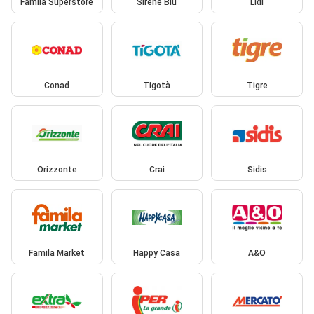
Famila Superstore
Sirene Blu
Lidl
Conad
Tigotà
Tigre
Orizzonte
Crai
Sidis
Famila Market
Happy Casa
A&O