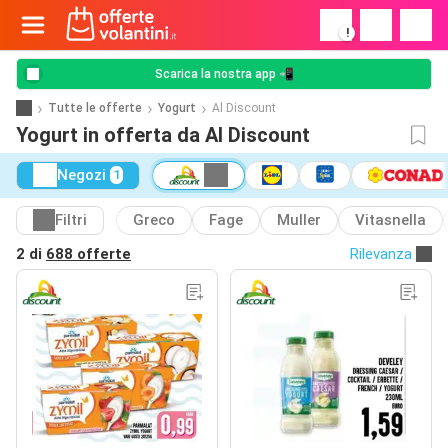
!
Scarica la nostra app 📲
Tutte le offerte
Yogurt
Al Discount
Yogurt in offerta da Al Discount
Negozi
1
Filtri
Greco
Fage
Muller
Vitasnella
2 di
688 offerte
Rilevanza