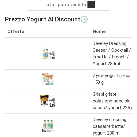
Tutti i punti vendita
Prezzo Yogurt Al Discount🕒
Offerta
Nome
Develey Dressing
Caesar / Cocktail /
Erbette / French /
Yogurt 230ml
Zymil yogurt greca
150 g
Grisbi grisbì
colazione nocciola
cacao/ yogurt 225 g
Develey dressing
caesar/erbette/
yogurt 230 ml