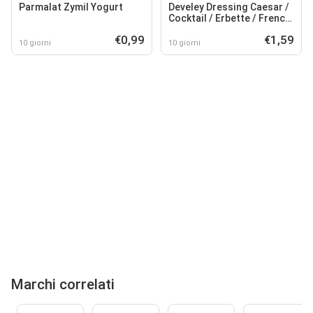
Parmalat Zymil Yogurt
Develey Dressing Caesar /
Cocktail / Erbette / French
/ Yogurt
€0,99
€1,59
10 giorni
10 giorni
Marchi correlati