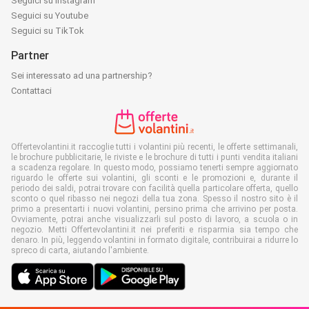
Seguici su Instagram
Seguici su Youtube
Seguici su TikTok
Partner
Sei interessato ad una partnership?
Contattaci
Offertevolantini.it raccoglie tutti i volantini più recenti, le offerte settimanali,
le brochure pubblicitarie, le riviste e le brochure di tutti i punti vendita italiani
a scadenza regolare. In questo modo, possiamo tenerti sempre aggiornato
riguardo le offerte sui volantini, gli sconti e le promozioni e, durante il
periodo dei saldi, potrai trovare con facilità quella particolare offerta, quello
sconto o quel ribasso nei negozi della tua zona. Spesso il nostro sito è il
primo a presentarti i nuovi volantini, persino prima che arrivino per posta.
Ovviamente, potrai anche visualizzarli sul posto di lavoro, a scuola o in
negozio. Metti Offertevolantini.it nei preferiti e risparmia sia tempo che
denaro. In più, leggendo volantini in formato digitale, contribuirai a ridurre lo
spreco di carta, aiutando l'ambiente.