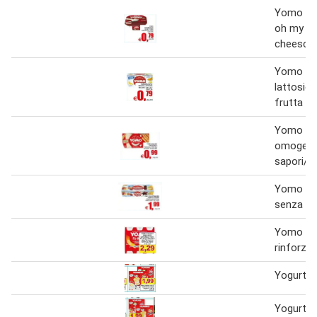
Yomo bi
oh my y
cheescak
Yomo ma
lattosio
frutta
Yomo yo
omogene
sapori/s
Yomo yo
senza la
Yomo yo
rinforzo 
Yogurt 
Yogurt 