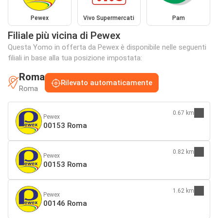
Pewex
Vivo Supermercati
Pam
Filiale più vicina di Pewex
Questa Yomo in offerta da Pewex è disponibile nelle seguenti
filiali in base alla tua posizione impostata:
Roma
Rilevato automaticamente
Roma
0.67 km
Pewex
00153 Roma
0.82 km
Pewex
00153 Roma
1.62 km
Pewex
00146 Roma