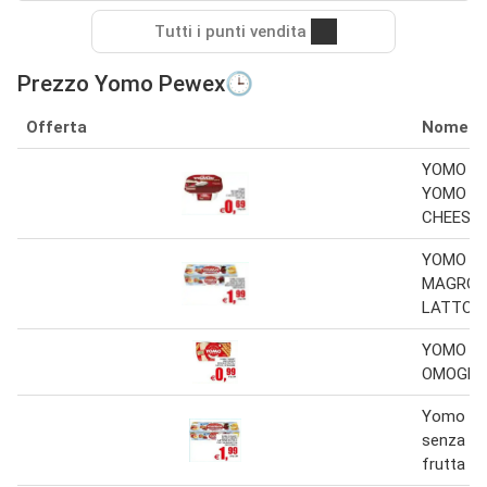
Tutti i punti vendita
Prezzo Yomo Pewex🕒
Offerta
Nome
YOMO O
YOMO
CHEESEC
YOMO Y
MAGRO 
LATTOSI
YOMO Y
OMOGEN
Yomo yo
senza la
frutta