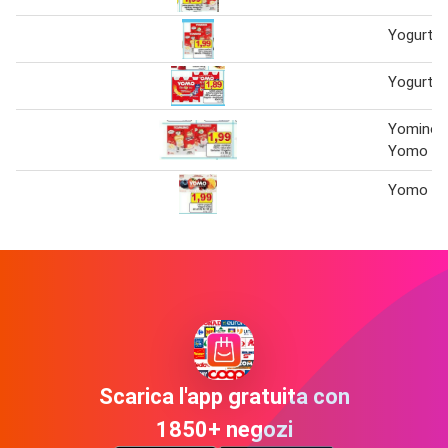
Yogurt 
Yogurt 
Yomino 
Yomo
Yomo Yo
Scarica l'app gratuita con
1850+ negozi