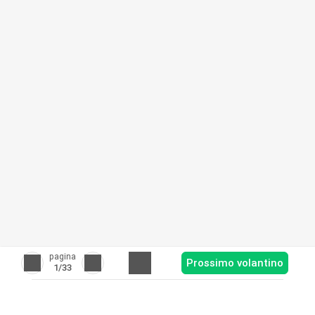
pagina
Prossimo volantino
1
/33