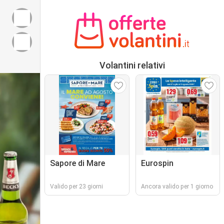
Volantini relativi
Sapore di Mare
Eurospin
Valido per 23 giorni
Ancora valido per 1 giorno