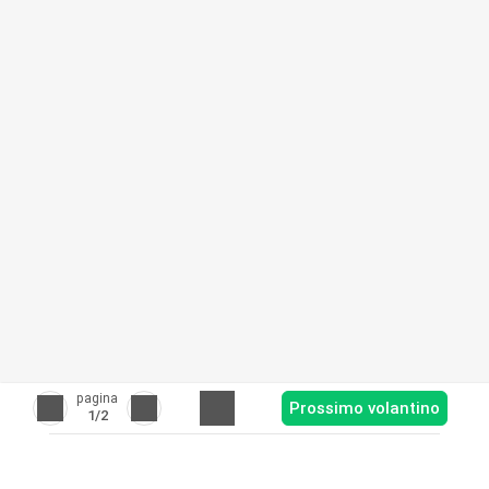
pagina
Prossimo volantino
1
/2