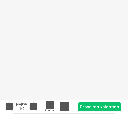
pagina
Prossimo volantino
1
/8
Cerca