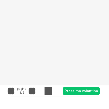
pagina
Prossimo volantino
1
/2