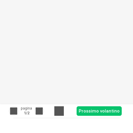
pagina
Prossimo volantino
1
/2