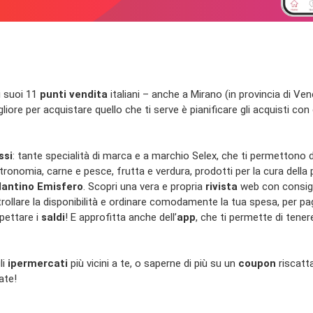
i suoi 11
punti vendita
italiani – anche a Mirano (in provincia di Ve
liore per acquistare quello che ti serve è pianificare gli acquisti con
ssi
: tante specialità di marca e a marchio Selex, che ti permettono d
ronomia, carne e pesce, frutta e verdura, prodotti per la cura della
lantino Emisfero
. Scopri una vera e propria
rivista
web con consig
rollare la disponibilità e ordinare comodamente la tua spesa, per paga
pettare i
saldi
! E approfitta anche dell’
app
, che ti permette di tene
li
ipermercati
più vicini a te, o saperne di più su un
coupon
riscatt
ate!