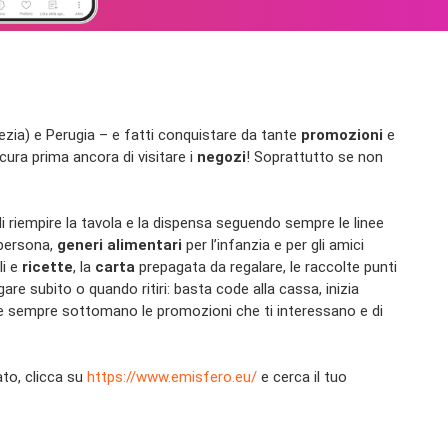
nezia) e Perugia – e fatti conquistare da tante
promozioni
e
 cura prima ancora di visitare i
negozi
! Soprattutto se non
i riempire la tavola e la dispensa seguendo sempre le linee
 persona,
generi alimentari
per l’infanzia e per gli amici
li e
ricette
, la
carta
prepagata da regalare, le raccolte punti
re subito o quando ritiri: basta code alla cassa, inizia
re sempre sottomano le promozioni che ti interessano e di
ato, clicca su
https://www.emisfero.eu/
e cerca il tuo