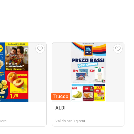
Trucco
ALDI
iorni
Valido per 3 giorni