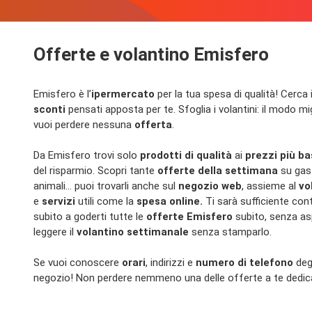
Offerte e volantino Emisfero
Emisfero è l’
ipermercato
per la tua spesa di qualità! Cerca 
sconti
pensati apposta per te. Sfoglia i volantini: il modo mig
vuoi perdere nessuna
offerta
.
Da Emisfero trovi solo
prodotti di qualità
ai
prezzi più ba
del risparmio. Scopri tante
offerte della settimana
su gast
animali… puoi trovarli anche sul
negozio web
, assieme al
vo
e
servizi
utili come la
spesa online.
Ti sarà sufficiente cont
subito a goderti tutte le
offerte Emisfero
subito, senza as
leggere il
volantino settimanale
senza stamparlo.
Se vuoi conoscere
orari
, indirizzi e
numero di telefono
deg
negozio! Non perdere nemmeno una delle offerte a te dedic