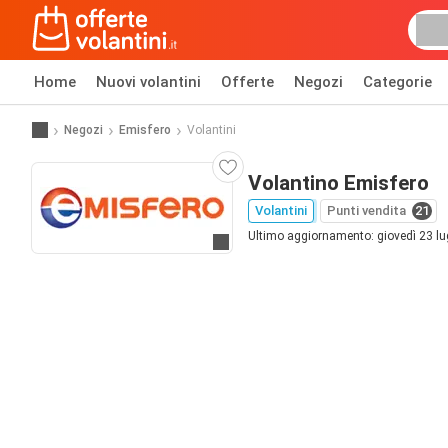
Home
Nuovi volantini
Offerte
Negozi
Categorie
Negozi
Emisfero
Volantini
Volantino Emisfero
Volantini
Punti vendita
21
Ultimo aggiornamento: giovedì 23 lu
Vai al sito web