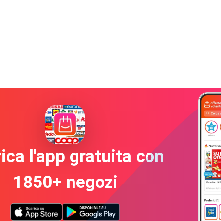
ica l'app gratuita con
1850+ negozi