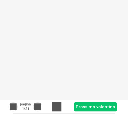
pagina
Prossimo volantino
1
/21