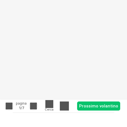
pagina
Prossimo volantino
1
/7
Cerca