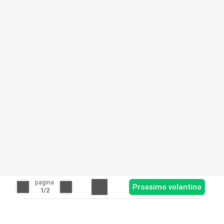
pagina
Prossimo volantino
1
/2