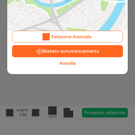
Selezione manuale
Rilevato automaticamente
Annulla
pagina
Prossimo volantino
1
/33
Cerca