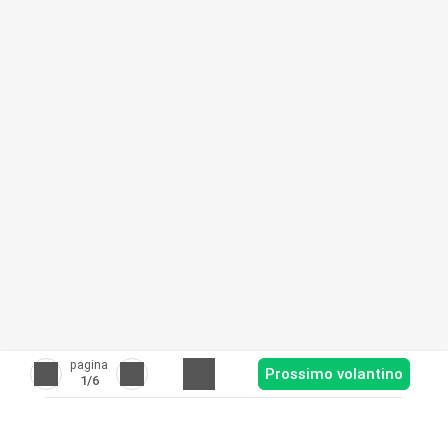
pagina
Prossimo volantino
1
/6