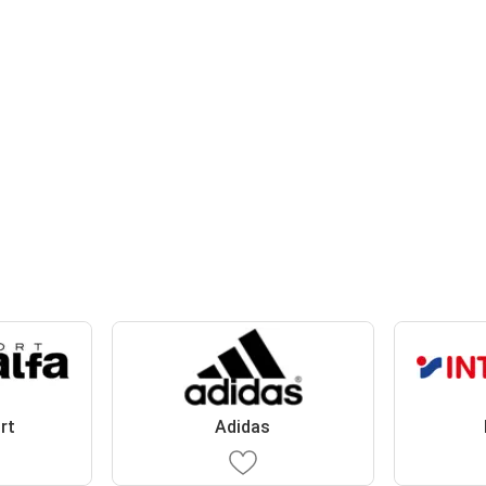
rt
Adidas