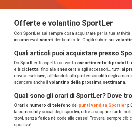
Offerte e volantino SportLer
Con SportLer sai sempre cosa acquistare per la tua attività 
innumerevoli
sconti
destinati a te. Coglili subito sui
volanti
Quali articoli puoi acquistare presso Sp
Da SportLer ti aspetta un vasto
assortimento
di
prodotti d
e
bicicletta
, fino alle
sneakers
e agli accessori… tutti ai
pr
novità esclusive, affidandoti alla professionalità degli amanti
scaricare anche il
volantino della prossima settimana
.
Quali sono gli orari di SportLer? Dove tr
Orari
e
numero di telefono
dei
punti vendita Sportler
più
la community social degli sportivi, oltre a scoprire tante not
trovi, senza fatica né code alle casse! Troverai sempre ciò che
sportiva!