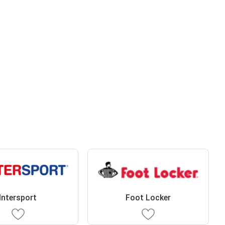
Intersport
Foot Locker