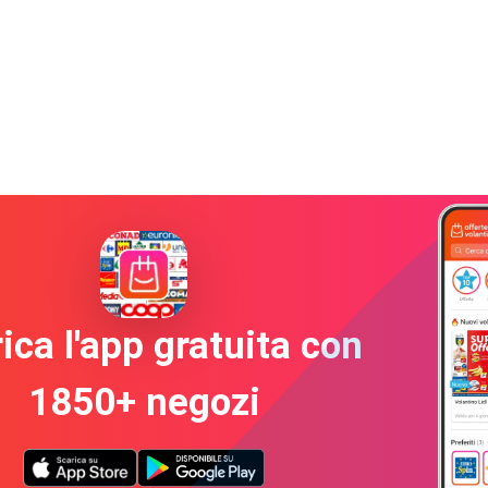
ica l'app gratuita con
1850+ negozi