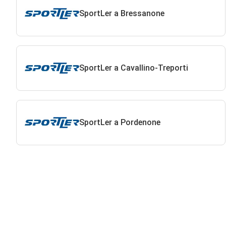
SportLer a Bressanone
SportLer a Cavallino-Treporti
SportLer a Pordenone