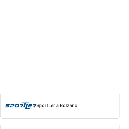
SportLer a Bolzano