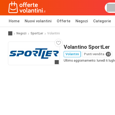
Home
Nuovi volantini
Offerte
Negozi
Categorie
Negozi
SportLer
Volantini
Volantino SportLer
Volantini
Punti vendita
22
Ultimo aggiornamento: lunedì 6 lugl
Vai al sito web