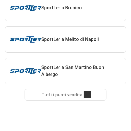
SportLer a Brunico
SportLer a Melito di Napoli
SportLer a San Martino Buon
Albergo
Tutti i punti vendita