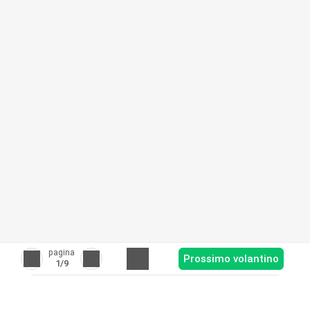
pagina
Prossimo volantino
1
/9