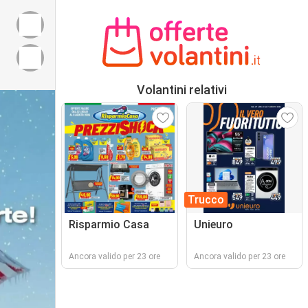
Volantini relativi
Trucco
Risparmio Casa
Unieuro
Ancora valido per 23 ore
Ancora valido per 23 ore