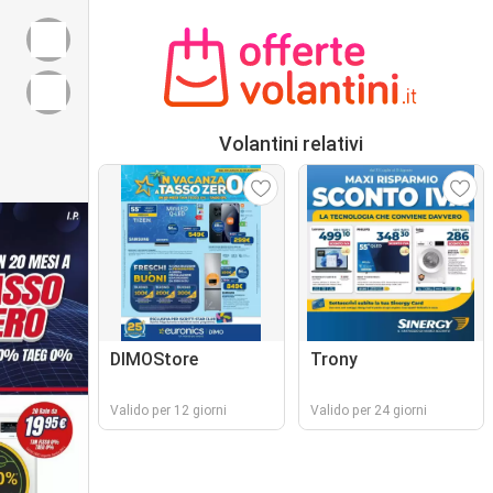
Volantini relativi
DIMOStore
Trony
Valido per 12 giorni
Valido per 24 giorni