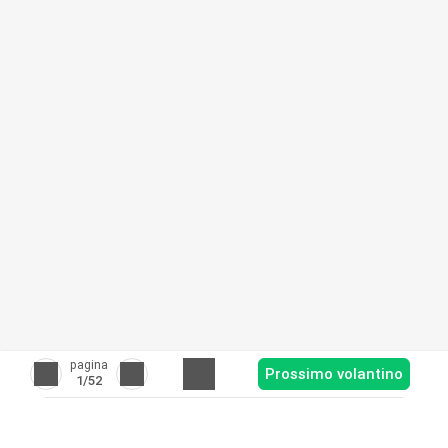
pagina
Prossimo volantino
1
/52