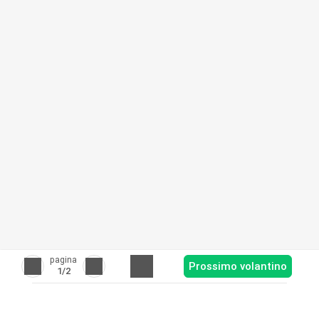
pagina
Prossimo volantino
1
/2