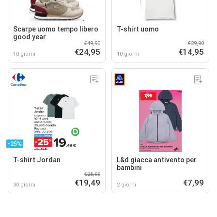
Scarpe uomo tempo libero
T-shirt uomo
good year
€49,90
€29,90
€24,95
€14,95
10 giorni
10 giorni
-25%
T-shirt Jordan
L&d giacca antivento per
bambini
€25,99
€19,49
€7,99
30 giorni
2 giorni