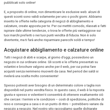
pubblicati solo online!
E, a proposito di online, non dimenticare le esclusive web: alcuni di
questi sconti sono validi solamente per uno o pochi giorni. Abbiamo
inserito le offerte nella categoria di negozi di abbigliamento e
calzature, create apposta per te. Per cui mettiti comodo, rilassati e fatti
ispirare dale ultime tendenze, o trova le offerte più vantaggiose sui
tuoi marchi preferiti o nei tuoi punti vendita di fiducia. Non è solo
divertente, ma ti farà anche risparmiare parecchi soldi e tempo!
Acquistare abbigliamento e calzature online
Tutti i negozi di abiti e scarpe, al giorno d’oggi, possiedono un
negozio in cui ordinare online. Gli sconti e le offerte presentati su
volantini e brochure valgono anche per il web, per cui potrai fare
acquisti senza nemmeno muoverti da casa. Nel period dei saldi si
rivelerà una scelta molto conveniente!
Spesso potresti aver bisogno di un determinato colore o taglia non
disponibili nel punto vendita fisico. In questo caso, il web è la risposta
giusta e spesso e volentieri ti consentirà di ottenere esattamente ciò
che cercavi. I termini e le condizioni – costi di spedizione, politiche di
reso e consegna a casa o in un punto di ritiro – potrebbero variare da
negozio a negozio. Nel nostro sito raccogliamo quelle dichiarate