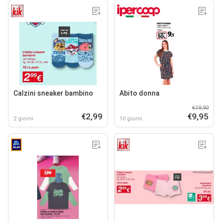
Calzini sneaker bambino
Abito donna
€19,90
€2,99
€9,95
2 giorni
10 giorni