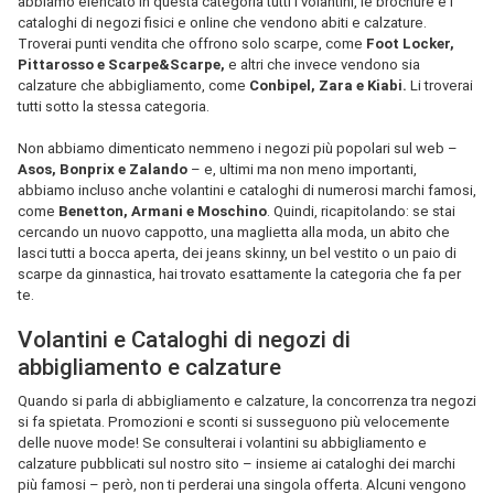
abbiamo elencato in questa categoria tutti i volantini, le brochure e i
cataloghi di negozi fisici e online che vendono abiti e calzature.
Troverai punti vendita che offrono solo scarpe, come
Foot Locker,
Pittarosso e Scarpe&Scarpe,
e altri che invece vendono sia
calzature che abbigliamento, come
Conbipel, Zara e Kiabi.
Li troverai
tutti sotto la stessa categoria.
Non abbiamo dimenticato nemmeno i negozi più popolari sul web –
Asos, Bonprix e Zalando
– e, ultimi ma non meno importanti,
abbiamo incluso anche volantini e cataloghi di numerosi marchi famosi,
come
Benetton, Armani e Moschino
. Quindi, ricapitolando: se stai
cercando un nuovo cappotto, una maglietta alla moda, un abito che
lasci tutti a bocca aperta, dei jeans skinny, un bel vestito o un paio di
scarpe da ginnastica, hai trovato esattamente la categoria che fa per
te.
Volantini e Cataloghi di negozi di
abbigliamento e calzature
Quando si parla di abbigliamento e calzature, la concorrenza tra negozi
si fa spietata. Promozioni e sconti si susseguono più velocemente
delle nuove mode! Se consulterai i volantini su abbigliamento e
calzature pubblicati sul nostro sito – insieme ai cataloghi dei marchi
più famosi – però, non ti perderai una singola offerta. Alcuni vengono