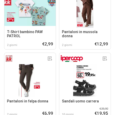
T-Shirt bambino PAW
Pantaloni in mussola
PATROL
donna
€2,99
€12,99
2 giorni
2 giorni
Pantaloni in felpa donna
Sandali uomo carrera
€39,90
€6,99
€19,95
2 giorni
10 giorni