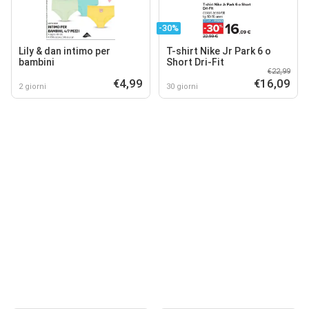
-30%
Lily & dan intimo per
T-shirt Nike Jr Park 6 o
bambini
Short Dri-Fit
€22,99
€4,99
€16,09
2 giorni
30 giorni