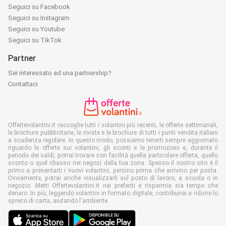
Seguici su Facebook
Seguici su Instagram
Seguici su Youtube
Seguici su TikTok
Partner
Sei interessato ad una partnership?
Contattaci
Offertevolantini.it raccoglie tutti i volantini più recenti, le offerte settimanali,
le brochure pubblicitarie, le riviste e le brochure di tutti i punti vendita italiani
a scadenza regolare. In questo modo, possiamo tenerti sempre aggiornato
riguardo le offerte sui volantini, gli sconti e le promozioni e, durante il
periodo dei saldi, potrai trovare con facilità quella particolare offerta, quello
sconto o quel ribasso nei negozi della tua zona. Spesso il nostro sito è il
primo a presentarti i nuovi volantini, persino prima che arrivino per posta.
Ovviamente, potrai anche visualizzarli sul posto di lavoro, a scuola o in
negozio. Metti Offertevolantini.it nei preferiti e risparmia sia tempo che
denaro. In più, leggendo volantini in formato digitale, contribuirai a ridurre lo
spreco di carta, aiutando l'ambiente.