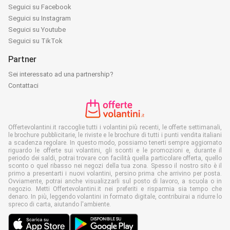
Seguici su Facebook
Seguici su Instagram
Seguici su Youtube
Seguici su TikTok
Partner
Sei interessato ad una partnership?
Contattaci
Offertevolantini.it raccoglie tutti i volantini più recenti, le offerte settimanali,
le brochure pubblicitarie, le riviste e le brochure di tutti i punti vendita italiani
a scadenza regolare. In questo modo, possiamo tenerti sempre aggiornato
riguardo le offerte sui volantini, gli sconti e le promozioni e, durante il
periodo dei saldi, potrai trovare con facilità quella particolare offerta, quello
sconto o quel ribasso nei negozi della tua zona. Spesso il nostro sito è il
primo a presentarti i nuovi volantini, persino prima che arrivino per posta.
Ovviamente, potrai anche visualizzarli sul posto di lavoro, a scuola o in
negozio. Metti Offertevolantini.it nei preferiti e risparmia sia tempo che
denaro. In più, leggendo volantini in formato digitale, contribuirai a ridurre lo
spreco di carta, aiutando l'ambiente.