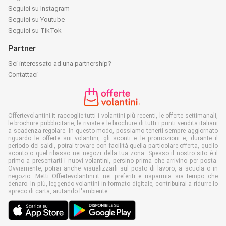
Seguici su Instagram
Seguici su Youtube
Seguici su TikTok
Partner
Sei interessato ad una partnership?
Contattaci
Offertevolantini.it raccoglie tutti i volantini più recenti, le offerte settimanali,
le brochure pubblicitarie, le riviste e le brochure di tutti i punti vendita italiani
a scadenza regolare. In questo modo, possiamo tenerti sempre aggiornato
riguardo le offerte sui volantini, gli sconti e le promozioni e, durante il
periodo dei saldi, potrai trovare con facilità quella particolare offerta, quello
sconto o quel ribasso nei negozi della tua zona. Spesso il nostro sito è il
primo a presentarti i nuovi volantini, persino prima che arrivino per posta.
Ovviamente, potrai anche visualizzarli sul posto di lavoro, a scuola o in
negozio. Metti Offertevolantini.it nei preferiti e risparmia sia tempo che
denaro. In più, leggendo volantini in formato digitale, contribuirai a ridurre lo
spreco di carta, aiutando l'ambiente.