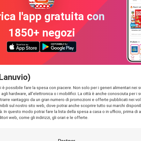
ica l'app gratuita con
1850+ negozi
(Lanuvio)
ali è possibile fare la spesa con piacere. Non solo per i generi alimentari nei s
 agli hardware, all'elettronica o i mobilifici. La città è anche conosciuta per
rarre vantaggio da un gran numero di promozioni e offerte pubblicati nei volant
ili sul nostro sito web, dove potrai anche scoprire tutto sui marchi disponibili
à. In questo modo potrai fare la lista della spesa a casa o in ufficio, prima di 
tori web, come gli indirizzi, gli orari e le offerte.