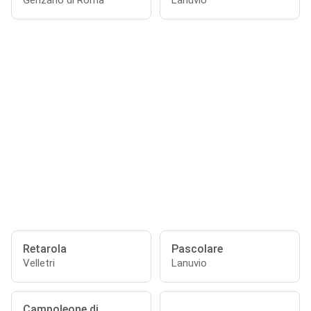
Genzano di Roma
Lanuvio
Retarola
Pascolare
Velletri
Lanuvio
Campoleone di