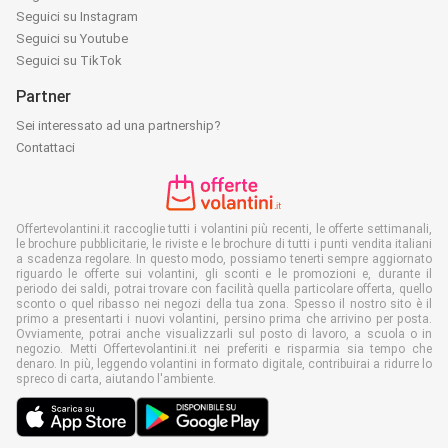
Seguici su Instagram
Seguici su Youtube
Seguici su TikTok
Partner
Sei interessato ad una partnership?
Contattaci
Offertevolantini.it raccoglie tutti i volantini più recenti, le offerte settimanali,
le brochure pubblicitarie, le riviste e le brochure di tutti i punti vendita italiani
a scadenza regolare. In questo modo, possiamo tenerti sempre aggiornato
riguardo le offerte sui volantini, gli sconti e le promozioni e, durante il
periodo dei saldi, potrai trovare con facilità quella particolare offerta, quello
sconto o quel ribasso nei negozi della tua zona. Spesso il nostro sito è il
primo a presentarti i nuovi volantini, persino prima che arrivino per posta.
Ovviamente, potrai anche visualizzarli sul posto di lavoro, a scuola o in
negozio. Metti Offertevolantini.it nei preferiti e risparmia sia tempo che
denaro. In più, leggendo volantini in formato digitale, contribuirai a ridurre lo
spreco di carta, aiutando l'ambiente.