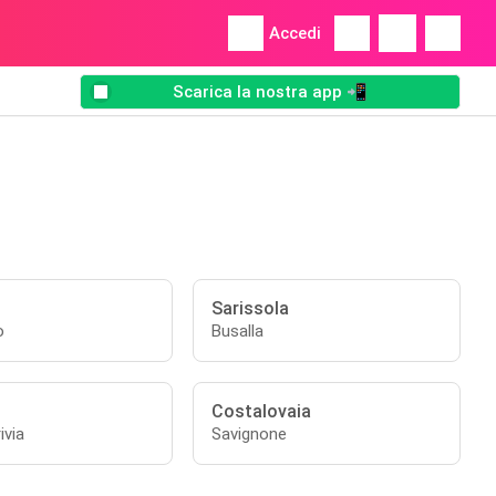
Accedi
Scarica la nostra app 📲
Sarissola
o
Busalla
Costalovaia
ivia
Savignone