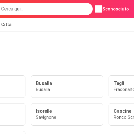
Sconosciuto
Città
Busalla
Tegli
Busalla
Fraconalt
Isorelle
Cascine
Savignone
Ronco Scr