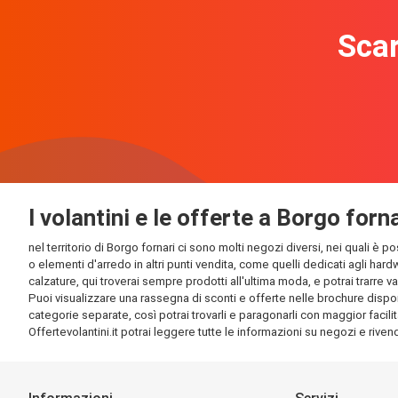
Scar
I volantini e le offerte a Borgo forn
nel territorio di Borgo fornari ci sono molti negozi diversi, nei quali è 
o elementi d'arredo in altri punti vendita, come quelli dedicati agli har
calzature, qui troverai sempre prodotti all'ultima moda, e potrai trarre v
Puoi visualizzare una rassegna di sconti e offerte nelle brochure disponib
categorie separate, così potrai trovarli e paragonarli con maggior facilit
Offertevolantini.it potrai leggere tutte le informazioni su negozi e rivendi