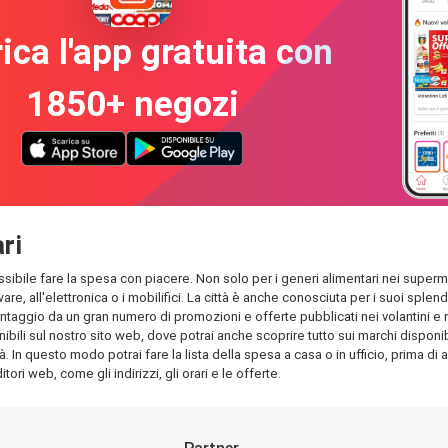
ica l'app gratuita con
1850+ negozi
ari
possibile fare la spesa con piacere. Non solo per i generi alimentari nei superme
dware, all'elettronica o i mobilifici. La città è anche conosciuta per i suoi s
antaggio da un gran numero di promozioni e offerte pubblicati nei volantini e nel
ili sul nostro sito web, dove potrai anche scoprire tutto sui marchi disponibili
à. In questo modo potrai fare la lista della spesa a casa o in ufficio, prima di 
tori web, come gli indirizzi, gli orari e le offerte.