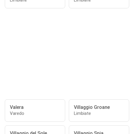
Limbiate
Limbiate
Valera
Villaggio Groane
Varedo
Limbiate
Villaggio del Sole
Villaggio Snia