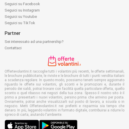
Seguici su Facebook
Seguici su Instagram
Seguici su Youtube
Seguici su TikTok
Partner
Sei interessato ad una partnership?
Contattaci
Offertevolantini.it raccoglie tutti i volantini più recenti, le offerte settimanali,
le brochure pubblicitarie, le riviste e le brochure di tutti i punti vendita italiani
a scadenza regolare. In questo modo, possiamo tenerti sempre aggiornato
riguardo le offerte sui volantini, gli sconti e le promozioni e, durante il
periodo dei saldi, potrai trovare con facilità quella particolare offerta, quello
sconto o quel ribasso nei negozi della tua zona. Spesso il nostro sito è il
primo a presentarti i nuovi volantini, persino prima che arrivino per posta.
Ovviamente, potrai anche visualizzarli sul posto di lavoro, a scuola o in
negozio. Metti Offertevolantini.it nei preferiti e risparmia sia tempo che
denaro. In più, leggendo volantini in formato digitale, contribuirai a ridurre lo
spreco di carta, aiutando l'ambiente.