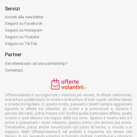
Servizi
Iscriviti alla newsletter
Seguici su Facebook
Seguici su Instagram
Seguici su Youtube
Seguici su TikTok
Partner
Sei interessato ad una partnership?
Contattaci
Offertevolantini.it raccoglie tutti i volantini più recenti, le offerte settimanali,
le brochure pubblicitarie, le riviste e le brochure di tutti i punti vendita italiani
a scadenza regolare. In questo modo, possiamo tenerti sempre aggiornato
riguardo le offerte sui volantini, gli sconti e le promozioni e, durante il
periodo dei saldi, potrai trovare con facilità quella particolare offerta, quello
sconto o quel ribasso nei negozi della tua zona. Spesso il nostro sito è il
primo a presentarti i nuovi volantini, persino prima che arrivino per posta.
Ovviamente, potrai anche visualizzarli sul posto di lavoro, a scuola o in
negozio. Metti Offertevolantini.it nei preferiti e risparmia sia tempo che
denaro. In più, leggendo volantini in formato digitale, contribuirai a ridurre lo