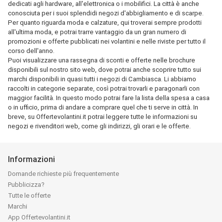
dedicati agli hardware, all'elettronica o i mobilifici. La città è anche
conosciuta per i suoi splendidi negozi d'abbigliamento e di scarpe.
Per quanto riguarda moda e calzature, qui troverai sempre prodotti
all'ultima moda, e potrai trarre vantaggio da un gran numero di
promozioni e offerte pubblicati nei volantini e nelle riviste per tutto il
corso dell'anno.
Puoi visualizzare una rassegna di sconti e offerte nelle brochure
disponibili sul nostro sito web, dove potrai anche scoprire tutto sui
marchi disponibili in quasi tutti i negozi di Cambiasca. Li abbiamo
raccolti in categorie separate, così potrai trovarli e paragonarli con
maggior facilità. In questo modo potrai fare la lista della spesa a casa
o in ufficio, prima di andare a comprare quel che ti serve in città. In
breve, su Offertevolantini.it potrai leggere tutte le informazioni su
negozi e rivenditori web, come gli indirizzi, gli orari e le offerte.
Informazioni
Domande richieste più frequentemente
Pubblicizza?
Tutte le offerte
Marchi
App Offertevolantini.it