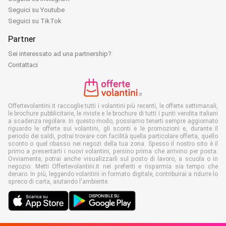
Seguici su Youtube
Seguici su TikTok
Partner
Sei interessato ad una partnership?
Contattaci
Offertevolantini.it raccoglie tutti i volantini più recenti, le offerte settimanali,
le brochure pubblicitarie, le riviste e le brochure di tutti i punti vendita italiani
a scadenza regolare. In questo modo, possiamo tenerti sempre aggiornato
riguardo le offerte sui volantini, gli sconti e le promozioni e, durante il
periodo dei saldi, potrai trovare con facilità quella particolare offerta, quello
sconto o quel ribasso nei negozi della tua zona. Spesso il nostro sito è il
primo a presentarti i nuovi volantini, persino prima che arrivino per posta.
Ovviamente, potrai anche visualizzarli sul posto di lavoro, a scuola o in
negozio. Metti Offertevolantini.it nei preferiti e risparmia sia tempo che
denaro. In più, leggendo volantini in formato digitale, contribuirai a ridurre lo
spreco di carta, aiutando l'ambiente.