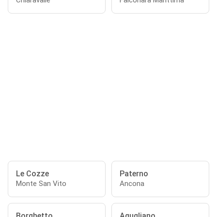
Chiaravalle
Falconara Marittima
Le Cozze
Paterno
Monte San Vito
Ancona
Borghetto
Agugliano