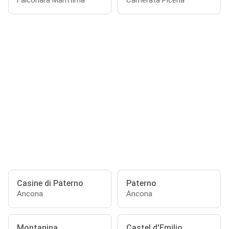
Falconara Marittima
Camerata Picena
Casine di Paterno
Paterno
Ancona
Ancona
Montanina
Castel d'Emilio