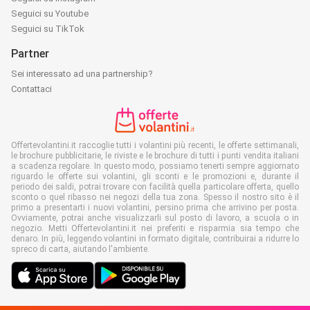
Seguici su Youtube
Seguici su TikTok
Partner
Sei interessato ad una partnership?
Contattaci
Offertevolantini.it raccoglie tutti i volantini più recenti, le offerte settimanali,
le brochure pubblicitarie, le riviste e le brochure di tutti i punti vendita italiani
a scadenza regolare. In questo modo, possiamo tenerti sempre aggiornato
riguardo le offerte sui volantini, gli sconti e le promozioni e, durante il
periodo dei saldi, potrai trovare con facilità quella particolare offerta, quello
sconto o quel ribasso nei negozi della tua zona. Spesso il nostro sito è il
primo a presentarti i nuovi volantini, persino prima che arrivino per posta.
Ovviamente, potrai anche visualizzarli sul posto di lavoro, a scuola o in
negozio. Metti Offertevolantini.it nei preferiti e risparmia sia tempo che
denaro. In più, leggendo volantini in formato digitale, contribuirai a ridurre lo
spreco di carta, aiutando l'ambiente.