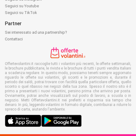
Seguici su Youtube
Seguici su TikTok
Partner
Sei interessato ad una partnership?
Contattaci
Offertevolantini.it raccoglie tutti i volantini più recenti, le offerte settimanali,
le brochure pubblicitarie, le riviste e le brochure di tutti i punti vendita italiani
a scadenza regolare. In questo modo, possiamo tenerti sempre aggiornato
riguardo le offerte sui volantini, gli sconti e le promozioni e, durante il
periodo dei saldi, potrai trovare con facilità quella particolare offerta, quello
sconto o quel ribasso nei negozi della tua zona. Spesso il nostro sito è il
primo a presentarti i nuovi volantini, persino prima che arrivino per posta.
Ovviamente, potrai anche visualizzarli sul posto di lavoro, a scuola o in
negozio. Metti Offertevolantini.it nei preferiti e risparmia sia tempo che
denaro. In più, leggendo volantini in formato digitale, contribuirai a ridurre lo
spreco di carta, aiutando l'ambiente.