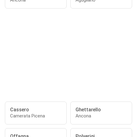
Ancona
Agugliano
Cassero
Ghettarello
Camerata Picena
Ancona
Offagna
Polverigi