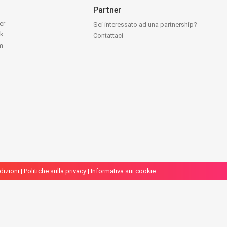
Partner
ter
Sei interessato ad una partnership?
ok
Contattaci
am
dizioni
|
Politiche sulla privacy
|
Informativa sui cookie