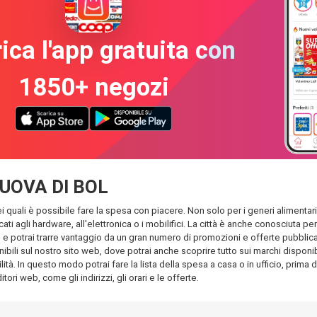
ica l'app gratuita con
1850+ negozi
 NUOVA DI BOL
quali è possibile fare la spesa con piacere. Non solo per i generi alimentari n
cati agli hardware, all'elettronica o i mobilifici. La città è anche conosciuta 
 potrai trarre vantaggio da un gran numero di promozioni e offerte pubblicati n
ibili sul nostro sito web, dove potrai anche scoprire tutto sui marchi disponi
ità. In questo modo potrai fare la lista della spesa a casa o in ufficio, prima d
tori web, come gli indirizzi, gli orari e le offerte.