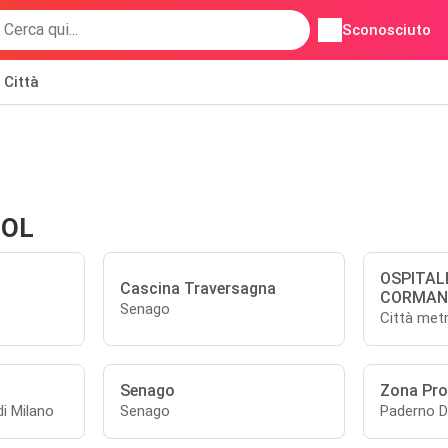
Sconosciuto
Città
BOL
OSPITAL
Cascina Traversagna
CORMAN
Senago
Città metr
Senago
Zona Pro
di Milano
Senago
Paderno 