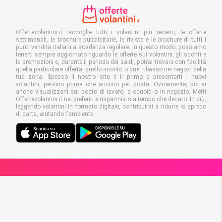
Offertevolantini.it raccoglie tutti i volantini più recenti, le offerte
settimanali, le brochure pubblicitarie, le riviste e le brochure di tutti i
punti vendita italiani a scadenza regolare. In questo modo, possiamo
tenerti sempre aggiornato riguardo le offerte sui volantini, gli sconti e
le promozioni e, durante il periodo dei saldi, potrai trovare con facilità
quella particolare offerta, quello sconto o quel ribasso nei negozi della
tua zona. Spesso il nostro sito è il primo a presentarti i nuovi
volantini, persino prima che arrivino per posta. Ovviamente, potrai
anche visualizzarli sul posto di lavoro, a scuola o in negozio. Metti
Offertevolantini.it nei preferiti e risparmia sia tempo che denaro. In più,
leggendo volantini in formato digitale, contribuirai a ridurre lo spreco
di carta, aiutando l'ambiente.