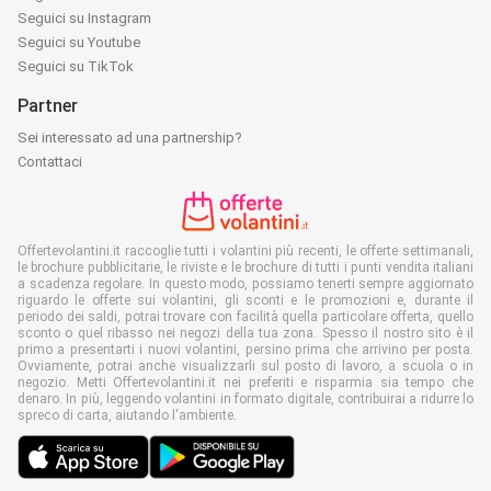
Seguici su Instagram
Seguici su Youtube
Seguici su TikTok
Partner
Sei interessato ad una partnership?
Contattaci
Offertevolantini.it raccoglie tutti i volantini più recenti, le offerte settimanali,
le brochure pubblicitarie, le riviste e le brochure di tutti i punti vendita italiani
a scadenza regolare. In questo modo, possiamo tenerti sempre aggiornato
riguardo le offerte sui volantini, gli sconti e le promozioni e, durante il
periodo dei saldi, potrai trovare con facilità quella particolare offerta, quello
sconto o quel ribasso nei negozi della tua zona. Spesso il nostro sito è il
primo a presentarti i nuovi volantini, persino prima che arrivino per posta.
Ovviamente, potrai anche visualizzarli sul posto di lavoro, a scuola o in
negozio. Metti Offertevolantini.it nei preferiti e risparmia sia tempo che
denaro. In più, leggendo volantini in formato digitale, contribuirai a ridurre lo
spreco di carta, aiutando l'ambiente.