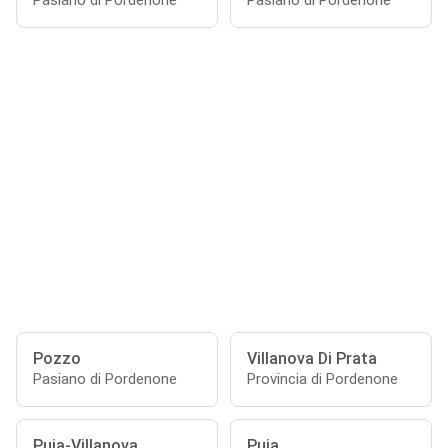
Pasiano di Pordenone
Pasiano di Pordenone
Pozzo
Villanova Di Prata
Pasiano di Pordenone
Provincia di Pordenone
Puia-Villanova
Puia