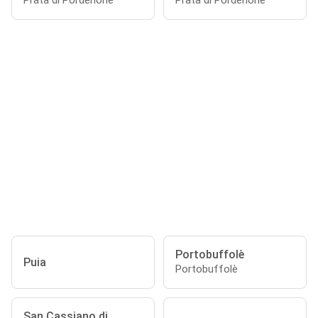
Prata di Pordenone
Prata di Pordenone
Portobuffolè
Puia
Portobuffolè
San Cassiano di