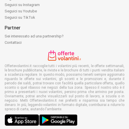
Seguici su Instagram
Seguici su Youtube
Seguici su TikTok
Partner
Sei interessato ad una partnership?
Contattaci
Offertevolantini.it raccoglie tutti i volantini più recenti, le offerte settimanali,
le brochure pubblicitarie, le riviste e le brochure di tutti i punti vendita italiani
a scadenza regolare. In questo modo, possiamo tenerti sempre aggiornato
riguardo le offerte sui volantini, gli sconti e le promozioni e, durante il
periodo dei saldi, potrai trovare con facilità quella particolare offerta, quello
sconto o quel ribasso nei negozi della tua zona. Spesso il nostro sito è il
primo a presentarti i nuovi volantini, persino prima che arrivino per posta.
Ovviamente, potrai anche visualizzarli sul posto di lavoro, a scuola o in
negozio. Metti Offertevolantini.it nei preferiti e risparmia sia tempo che
denaro. In più, leggendo volantini in formato digitale, contribuirai a ridurre lo
spreco di carta, aiutando l'ambiente.