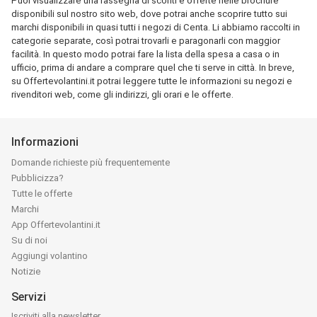
Puoi visualizzare una rassegna di sconti e offerte nelle brochure
disponibili sul nostro sito web, dove potrai anche scoprire tutto sui
marchi disponibili in quasi tutti i negozi di Centa. Li abbiamo raccolti in
categorie separate, così potrai trovarli e paragonarli con maggior
facilità. In questo modo potrai fare la lista della spesa a casa o in
ufficio, prima di andare a comprare quel che ti serve in città. In breve,
su Offertevolantini.it potrai leggere tutte le informazioni su negozi e
rivenditori web, come gli indirizzi, gli orari e le offerte.
Informazioni
Domande richieste più frequentemente
Pubblicizza?
Tutte le offerte
Marchi
App Offertevolantini.it
Su di noi
Aggiungi volantino
Notizie
Servizi
Iscriviti alla newsletter