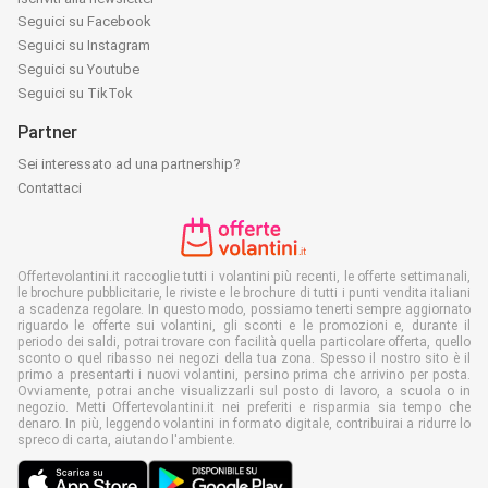
Seguici su Facebook
Seguici su Instagram
Seguici su Youtube
Seguici su TikTok
Partner
Sei interessato ad una partnership?
Contattaci
Offertevolantini.it raccoglie tutti i volantini più recenti, le offerte settimanali,
le brochure pubblicitarie, le riviste e le brochure di tutti i punti vendita italiani
a scadenza regolare. In questo modo, possiamo tenerti sempre aggiornato
riguardo le offerte sui volantini, gli sconti e le promozioni e, durante il
periodo dei saldi, potrai trovare con facilità quella particolare offerta, quello
sconto o quel ribasso nei negozi della tua zona. Spesso il nostro sito è il
primo a presentarti i nuovi volantini, persino prima che arrivino per posta.
Ovviamente, potrai anche visualizzarli sul posto di lavoro, a scuola o in
negozio. Metti Offertevolantini.it nei preferiti e risparmia sia tempo che
denaro. In più, leggendo volantini in formato digitale, contribuirai a ridurre lo
spreco di carta, aiutando l'ambiente.